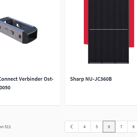
Connect Verbinder Ost-
Sharp NU-JC360B
00050
on
511
4
5
6
7
8
Seite
Seite
Sie lesen gerade
Seite
Se