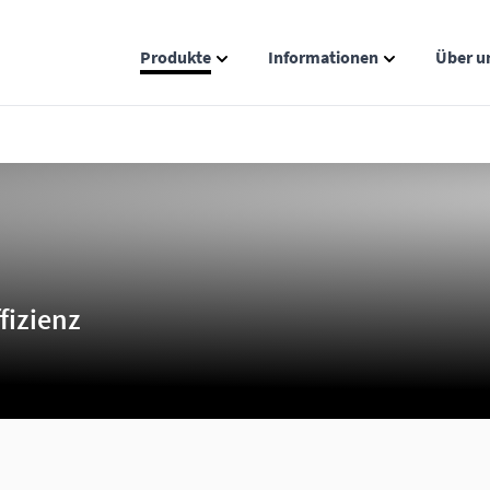
Produkte
Informationen
Über u
Show submenu for Produkte catego
Show submenu
fizienz