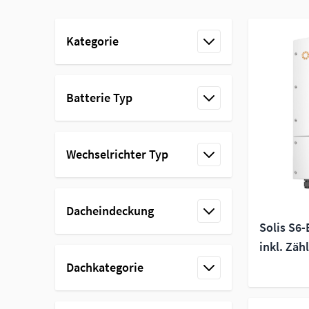
Skip to product list
Kategorie
filter
Batterie Typ
filter
Wechselrichter Typ
filter
Dacheindeckung
Solis S6
filter
inkl. Zäh
Dachkategorie
filter