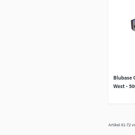
Blubase 
West - 5
Artikel
61
-
72
v