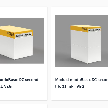
oduBasic DC second
Modual moduBasic DC seco
kl. VEG
life 23 inkl. VEG