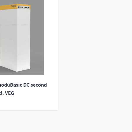
oduBasic DC second
kl. VEG