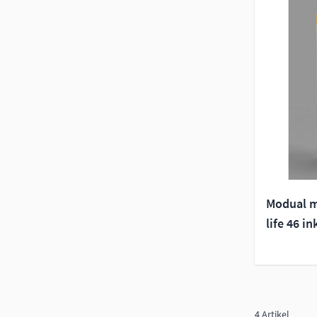
Modual m
life 46 in
4
Artikel