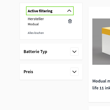
Active filtering
Hersteller
Modual
Alles löschen
Skip to product list
Batterie Typ
filter
Preis
filter
Modual m
life 11 in