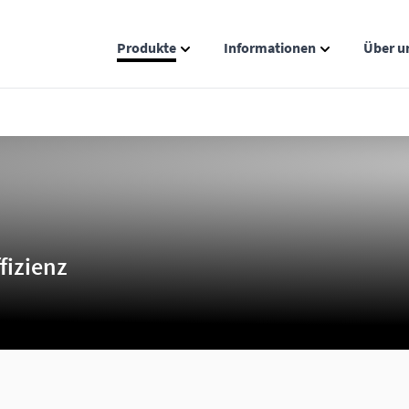
Produkte
Informationen
Über u
Show submenu for Produkte catego
Show submenu
fizienz