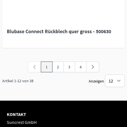
Blubase Connect Rückblech quer gross - 500630
1
2
3
4
Sie lesen gerade Seite
Seite
Seite
Seite
Artikel
1
-
12
von
38
Anzeigen
KONTAKT
Suncrest GmbH