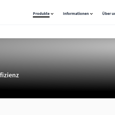
Produkte
Informationen
Über u
Show submenu for Produkte catego
Show submenu
fizienz