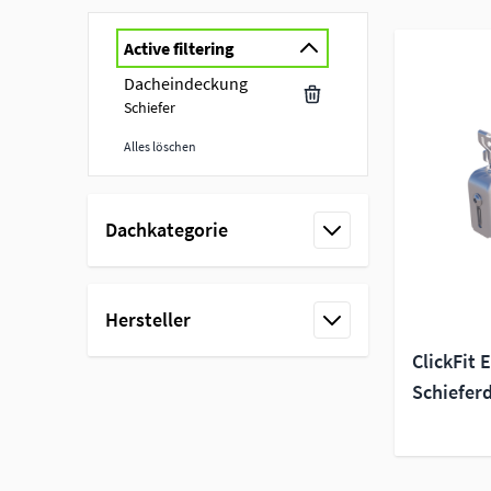
Active filtering
Dacheindeckung
Schiefer
Alles löschen
Skip to product list
Dachkategorie
filter
Hersteller
filter
ClickFit 
Schiefer