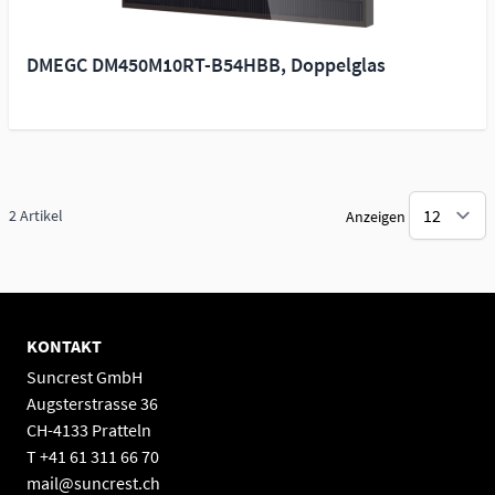
DMEGC DM450M10RT-B54HBB, Doppelglas
2
Artikel
Anzeigen
KONTAKT
Suncrest GmbH
Augsterstrasse 36
CH-4133 Pratteln
T +41 61 311 66 70
mail@suncrest.ch