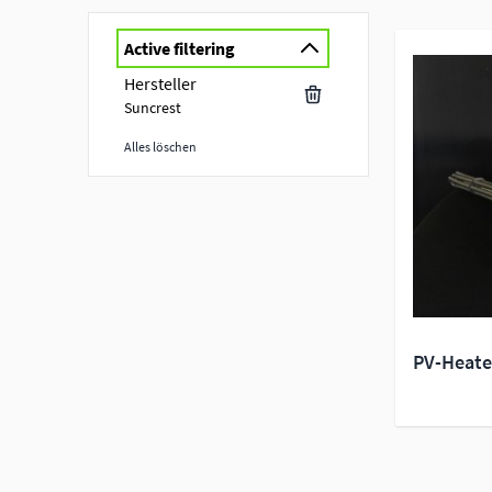
Active filtering
Hersteller
Suncrest
Alles löschen
Skip to product list
PV-Heate