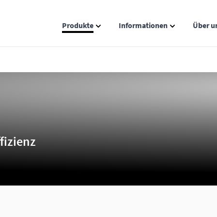
Produkte
Informationen
Über u
Show submenu for Produkte catego
Show submenu
fizienz