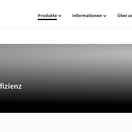
Produkte
Informationen
Über u
Show submenu for Produkte catego
Show submenu
fizienz