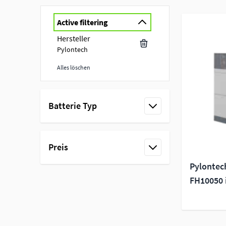
Active filtering
Hersteller
Pylontech
Alles löschen
Skip to product list
Batterie Typ
filter
Preis
filter
Pylontec
FH10050 