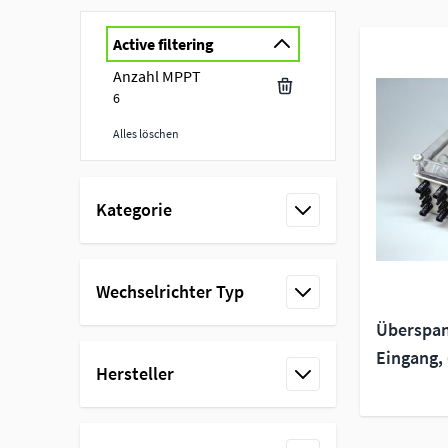
Active filtering
Anzahl MPPT
6
Alles löschen
Skip to product list
Kategorie
filter
Wechselrichter Typ
filter
Überspan
Eingang,
Hersteller
filter