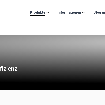
Produkte
Informationen
Über u
Show submenu for Produkte catego
Show submenu
fizienz