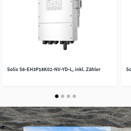
Solis S6-EH3P18K02-NV-YD-L, inkl. Zähler
So