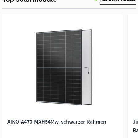
AIKO-A470-MAH54Mw, schwarzer Rahmen
J
R