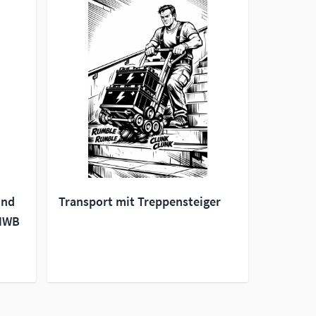
und
Transport mit Treppensteiger
-HWB