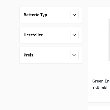
Skip to product list
Batterie Typ
filter
Hersteller
filter
Preis
filter
Green En
16K inkl.