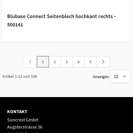
Blubase Connect Seitenblech hochkant rechts -
500141
1
2
3
4
5
Sie lesen gerade Seite
Seite
Seite
Seite
Seite
Artikel
1
-
12
von
109
Anzeigen
KONTAKT
Suncrest GmbH
Augsterstrasse 36