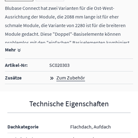
Blubase Connect hat zwei Varianten für die Ost-West-
Ausrichtung der Module, die 2088 mm lange ist für eher
schmale Module, die Variante von 2280 ist für die breiteren
Module gedacht. Diese "Doppel"-Basiselemente können
problemlos mit den "einfachen" Basiselementen kombiniert
Mehr
werden.
Der Neigungswinkel ist 13°
Artikel-Nr:
SC020303
Zusätze
Zum Zubehör
Technische Eigenschaften
Dachkategorie
Flachdach, Aufdach