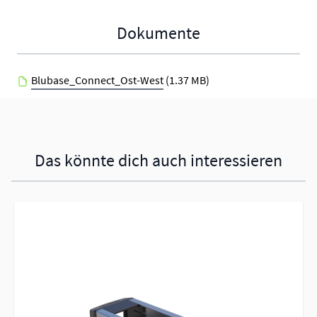
Dokumente
Blubase_Connect_Ost-West
(1.37 MB)
Das könnte dich auch interessieren
Navigating through the elements of the carousel is possible using 
Press to skip carousel
Press to go to carousel navigation