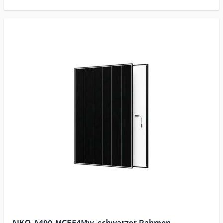
AIKO-A490-MCE54Mw, schwarzer Rahmen