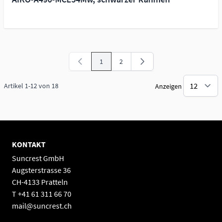
1
2
Sie lesen gerade Seite
Seite
Artikel
1
-
12
von
18
Anzeigen
KONTAKT
Suncrest GmbH
Augsterstrasse 36
CH-4133 Pratteln
T +41 61 311 66 70
mail@suncrest.ch