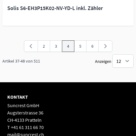
Solis S6-EH3P15K02-NV-YD-L inkl. Zähler
2
3
4
5
6
Seite
Seite
Sie lesen gerade Seite
Seite
Seite
Artikel
37
-
48
von
511
Anzeigen
KONTAKT
Suncrest GmbH
Augsterstrasse 36
CH-4133 Pratteln
T +41 61 311 66 70
mail@suncrest.ch