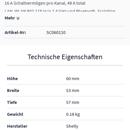
16 A Schaltvermögen pro Kanal, 48 A total
LAN, WLAN 802.11b/g/n 2.4 GHz und Bluetooth, Scripting
Mehr
möglich
Google Home, Amazon Alexa, MQTT, SmartThings, REST-API,
Artikel-Nr:
SC060110
Home Assistant, homey, openHAB, u.v.m
Technische Eigenschaften
Höhe
60 mm
Breite
53 mm
Tiefe
57 mm
Gewicht
0.18 kg
Hersteller
Shelly