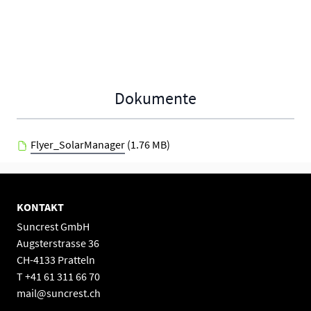
Dokumente
Flyer_SolarManager
(1.76 MB)
KONTAKT
Suncrest GmbH
Augsterstrasse 36
CH-4133 Pratteln
T +41 61 311 66 70
mail@suncrest.ch