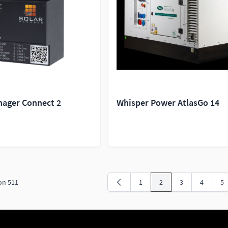
nager Connect 2
Whisper Power AtlasGo 14
on
511
1
2
3
4
5
Seite
Sie lesen gerade Seite
Seite
Seite
Se