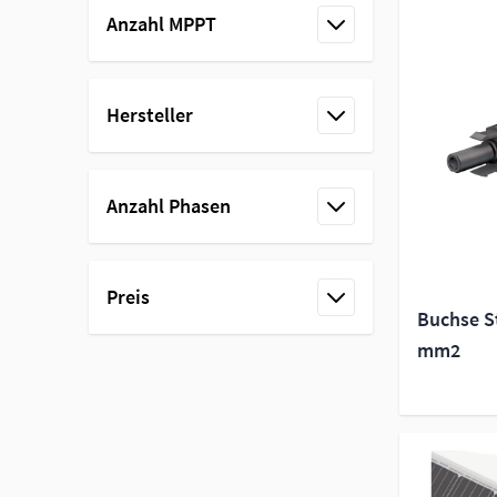
Anzahl MPPT
filter
Hersteller
filter
Anzahl Phasen
filter
Preis
Buchse St
filter
mm2