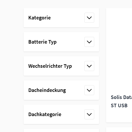
Skip to product list
Kategorie
filter
Batterie Typ
filter
Wechselrichter Typ
filter
Dacheindeckung
Solis Dat
filter
ST USB
Dachkategorie
filter