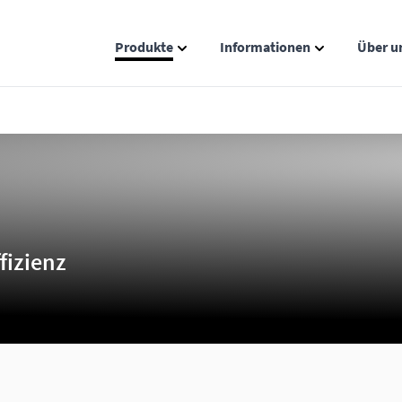
Produkte
Informationen
Über u
Show submenu for Produkte catego
Show submenu
fizienz