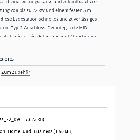
s ist eine leistungsstarke und zukunftssichere
stung von bis zu 22 kW und einem festen 5 m
 diese Ladestation schnelles und zuverlässiges
e mit Typ-2-Anschluss. Der integrierte MID-
rmöglicht die präzise Erfassung und Abrechnung
060103
Zum Zubehör
ess_22_kW
(173.23 kB)
tion_Home_und_Business
(1.50 MB)