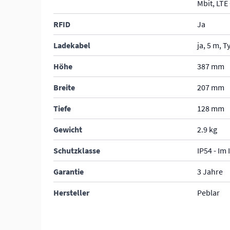
Mbit, LTE
RFID
Ja
Ladekabel
ja, 5 m, T
Höhe
387 mm
Breite
207 mm
Tiefe
128 mm
Gewicht
2.9 kg
Schutzklasse
IP54 - Im
Garantie
3 Jahre
Hersteller
Peblar