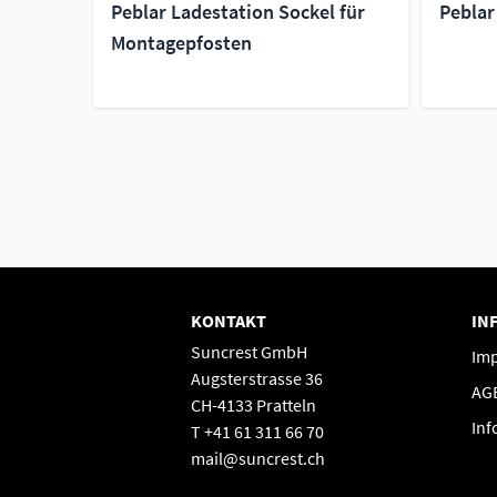
Peblar Ladestation Sockel für
Peblar
itig
Montagepfosten
KONTAKT
IN
Suncrest GmbH
Im
Augsterstrasse 36
AG
CH-4133 Pratteln
Inf
T +41 61 311 66 70
mail@suncrest.ch