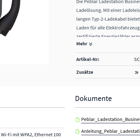
Die Peblar Ladestation Busines
Ladelösung. Mit einer Ladelei
langen Typ-2-Ladekabel bietet
Laden für alle Elektrofahrzeug
zertifizierte Energiezähler e
Mehr
der Ladekosten.
22 kW
Artikel-Nr:
SC
Kabellänge 5 m
inkl. RFID
Zusätze
ISO 15118, bidirektional
Dokumente
Peblar_Ladestation_Busin
Anleitung_Peblar_Ladesta
 Wi-Fi mit WPA2, Ethernet 100