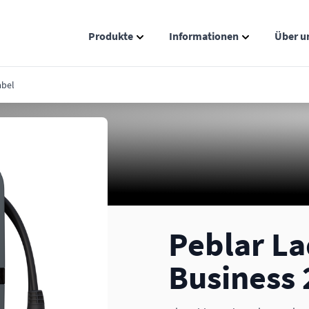
Produkte
Informationen
Über u
Show submenu for Produkte catego
Show submenu
abel
Peblar La
Business 