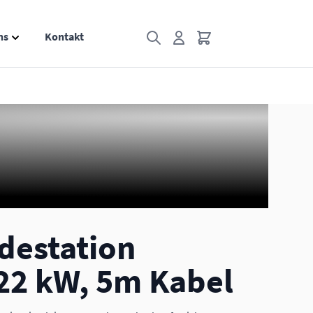
ns
Kontakt
Toggle mini
ry
 for Informationen category
Show submenu for Über uns category
destation
22 kW, 5m Kabel