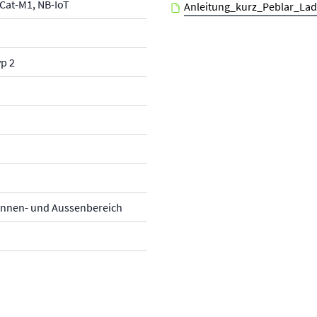
 Cat-M1, NB-IoT
Anleitung_kurz_Peblar_La
yp 2
 Innen- und Aussenbereich