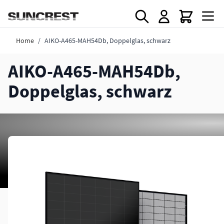
Direkt zum Inhalt
Home
/
AIKO-A465-MAH54Db, Doppelglas, schwarz
AIKO-A465-MAH54Db,
Doppelglas, schwarz