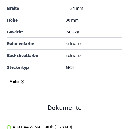
Breite
1134 mm
Höhe
30 mm
Gewicht
24.5 kg
Rahmenfarbe
schwarz
Backsheetfarbe
schwarz
Steckertyp
MC4
Produktgarantie
25 Jahre
Mehr
Leistungsgarantie
30 Jahre
Hersteller
AIKO
Dokumente
AIKO-A465-MAH54Db
(1.23 MB)