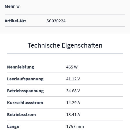
Mehr
Widerstandsfähigkeit gegen Mikrorisse
Artikel-Nr:
SC030224
Technische Eigenschaften
Nennleistung
465 W
Leerlaufspannung
41.12 V
Betriebsspannung
34.68 V
Kurzschlussstrom
14.29 A
Betriebsstrom
13.41 A
Länge
1757 mm