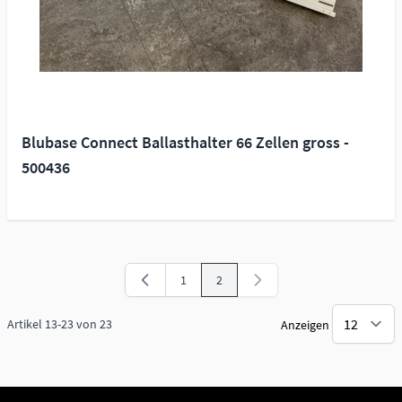
Blubase Connect Ballasthalter 66 Zellen gross -
500436
1
2
Seite
Sie lesen gerade Seite
Artikel
13
-
23
von
23
Anzeigen