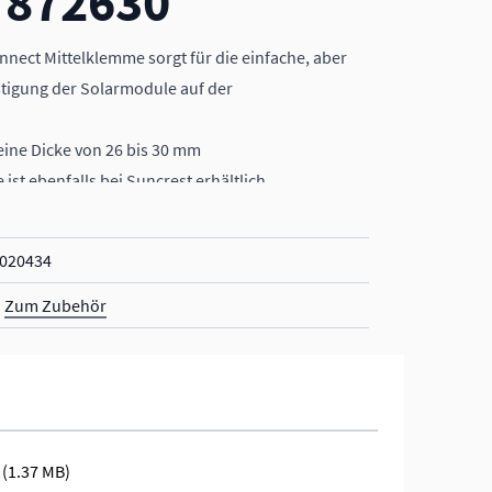
 872630
nect Mittelklemme sorgt für die einfache, aber
stigung der Solarmodule auf der
eine Dicke von 26 bis 30 mm
st ebenfalls bei Suncrest erhältlich
020434
Zum Zubehör
(1.37 MB)