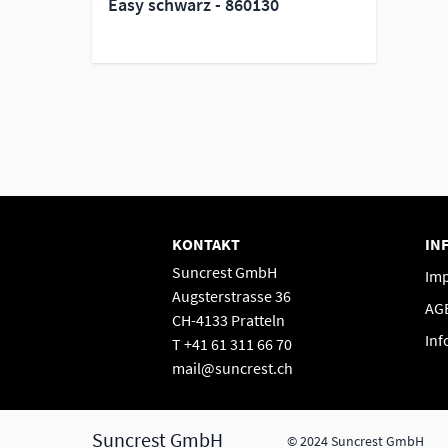
Easy schwarz - 860130
KONTAKT
IN
Suncrest GmbH
Im
Augsterstrasse 36
AG
CH-4133 Pratteln
Inf
T +41 61 311 66 70
mail@suncrest.ch
Suncrest GmbH
© 2024 Suncrest GmbH