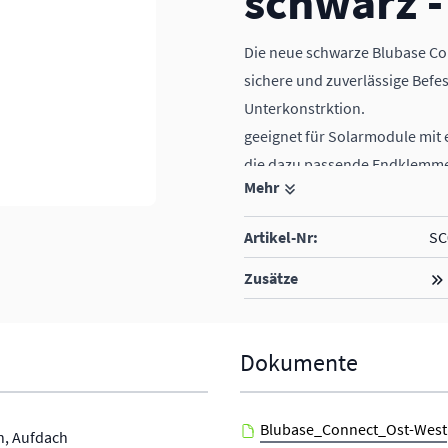
schwarz -
Die neue schwarze Blubase Con
sichere und zuverlässige Befe
Unterkonstrktion.
geeignet für Solarmodule mit 
die dazu passende Endklemme i
Mehr
(SC020435)
Artikel-Nr:
SC
Zusätze
Dokumente
Blubase_Connect_Ost-West
h, Aufdach