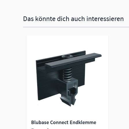
Das könnte dich auch interessieren
Navigating through the elements of the carousel is possi
Press to skip carousel
Blubase Connect Endklemme