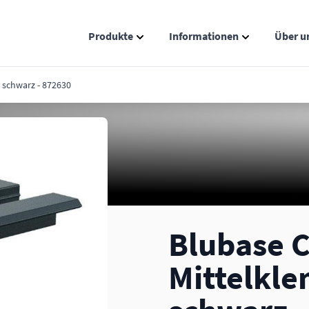
Produkte
Informationen
Über u
Show submenu for Produkte catego
Show submenu
schwarz - 872630
Blubase 
Mittelkl