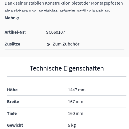
Dank seiner stabilen Konstruktion bietet der Montagepfosten
eine sichere und langlebige Befestigung für die Peblar-
Mehr
Ladestation. Die Kabeleinführung erfolgt über die Unterseite
des Pfostens, was eine saubere und geschützte Installation
Artikel-Nr:
SC060107
gewährleistet.
der Sockel für den Montagepfosten muss separat dazu
Zusätze
Zum Zubehör
bestellt werden
für die Montage von 2 Ladestationen
Technische Eigenschaften
Höhe
1447 mm
Breite
167 mm
Tiefe
160 mm
Gewicht
5 kg