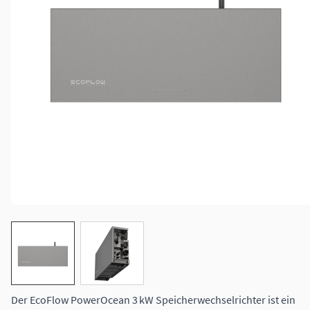
View larger image
View larger image
Der EcoFlow PowerOcean 3 kW Speicherwechselrichter ist ein