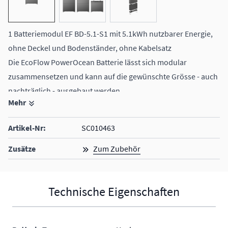
1 Batteriemodul EF BD-5.1-S1 mit 5.1kWh nutzbarer Energie,
ohne Deckel und Bodenständer, ohne Kabelsatz
Die EcoFlow PowerOcean Batterie lässt sich modular
zusammensetzen und kann auf die gewünschte Grösse - auch
nachträglich - ausgebaut werden.
Mehr
1 - 3 Batteriemodule möglich
Gesamtkapazität bis zu 15.3 kWh (3 Module)
Artikel-Nr:
SC010463
integrierte Brandschutzfunktion
Zusätze
Zum Zubehör
Technische Eigenschaften