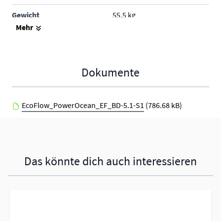
Gewicht
55.5 kg
Mehr
Schutzklasse
IP65 - im Freien und in
Gebäuden
Produktgarantie
15 Jahre
Dokumente
Hersteller
EcoFlow
EcoFlow_PowerOcean_EF_BD-5.1-S1
(786.68 kB)
Das könnte dich auch interessieren
Navigating through the elements of the carousel is possible using 
Press to skip carousel
Press to go to carousel navigation