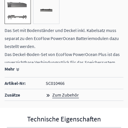
View larger image
View larger image
Das Set mit Bodenständer und Deckel inkl. Kabelsatz muss
separat zu den EcoFlow PowerOcean Batteriemodulen dazu
bestellt werden.
Das Deckel-Boden-Set von EcoFlow PowerOcean Plus ist das
unverzichtbare Verbindungsstück für das Speichersystem.
Mehr
ermöglicht eine einfach Verkabelung
hochwertige und stabile Bauweise, höchste
Artikel-Nr:
SC010466
Sicherheitsstandards
auch erhältlich als Set mit Deckel und Wandhalterung
Zusätze
Zum Zubehör
das Set muss passend zum Wechselrichter bestellt werden, es
sind 2 Varianten erhältlich: 1x für EcoFlow PowerOcean und 1x
Technische Eigenschaften
für EcoFlow PowerOcean Plus