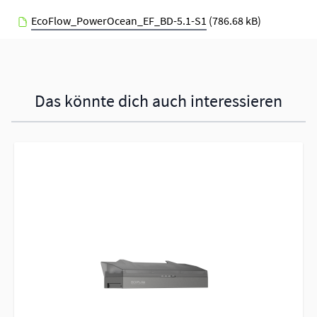
EcoFlow_PowerOcean_EF_BD-5.1-S1
(786.68 kB)
Das könnte dich auch interessieren
Navigating through the elements of the carousel is possible using 
Press to skip carousel