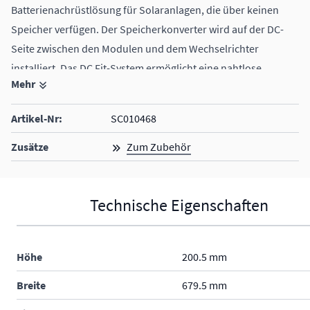
Batterienachrüstlösung für Solaranlagen, die über keinen
Speicher verfügen. Der Speicherkonverter wird auf der DC-
Seite zwischen den Modulen und dem Wechselrichter
installiert. Das DC Fit-System ermöglicht eine nahtlose
Mehr
Integration einer Batterie von bis zu 15 kWh in eine
bestehende Solaranlage.
Artikel-Nr:
SC010468
kein Speicherwechselrichter erforderlich
kein Austausch des bestehenden Wechselrichters
Zusätze
Zum Zubehör
die Batterie EcoFlow PowerOcean EF BD-5.1-S1 muss sep.
dazu bestellt werden (1-3 Batteriemodule möglich, bis 15
Technische Eigenschaften
kWh)
Ein EcoFlow PowerOcean Bodenständer oder eine EcoFlow
PowerOcean Wandhalterung muss sep. dazu bestellt werden
Höhe
200.5 mm
Breite
679.5 mm