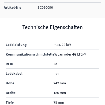
integrierter 3-Phasen-Energiezähler
Artikel-Nr:
SC060090
integrierter Fehlerschutzstromschalter Typ B
interne Temperatursensoren
Unterstützung von Vehicle-to-Grid (V2G)
Technische Eigenschaften
Ladeleistung
max. 22 kW
Kommunikationsschnittstellen
WLan oder 4G LTE-M
RFID
Ja
Ladekabel
nein
Höhe
242 mm
Breite
180 mm
Tiefe
75 mm