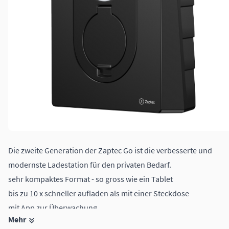
Die zweite Generation der Zaptec Go ist die verbesserte und
modernste Ladestation für den privaten Bedarf.
sehr kompaktes Format - so gross wie ein Tablet
bis zu 10 x schneller aufladen als mit einer Steckdose
mit App zur Überwachung
Mehr
6 A / Phase