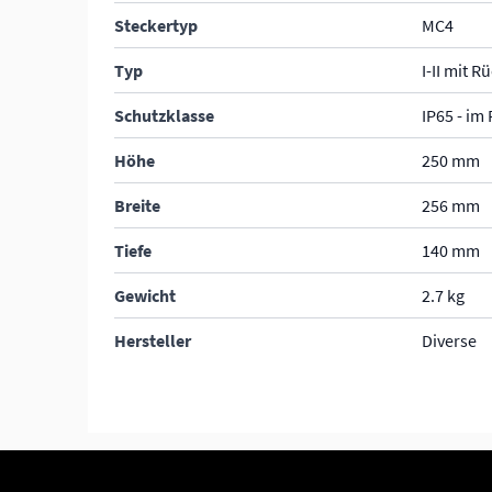
Steckertyp
MC4
Typ
I-II mit 
Schutzklasse
IP65 - im
Höhe
250 mm
Breite
256 mm
Tiefe
140 mm
Gewicht
2.7 kg
Hersteller
Diverse