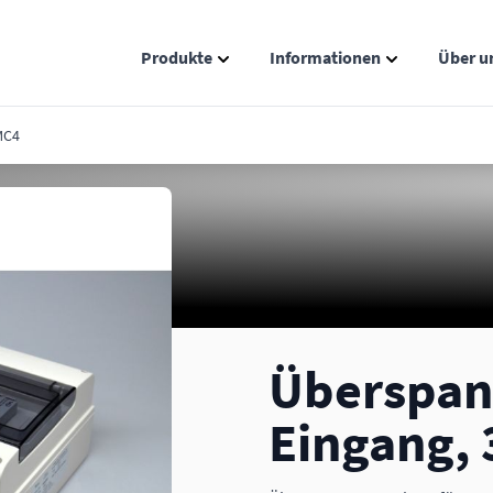
Produkte
Informationen
Über u
Show submenu for Produkte catego
Show submenu
MC4
Überspan
Eingang,