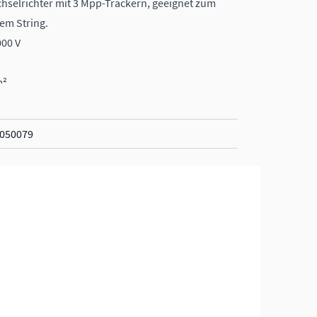
selrichter mit 3 Mpp-Trackern, geeignet zum
nem String.
000 V
m²
050079