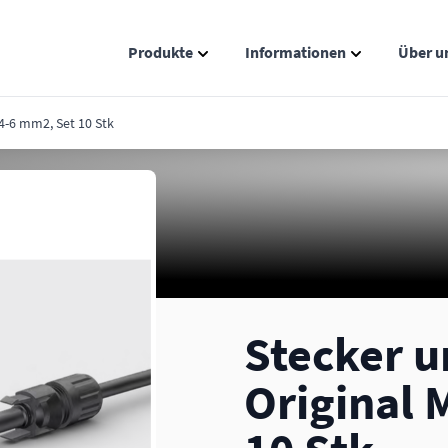
Produkte
Informationen
Über u
Show submenu for Produkte catego
Show submenu
4-6 mm2, Set 10 Stk
Stecker u
Original 