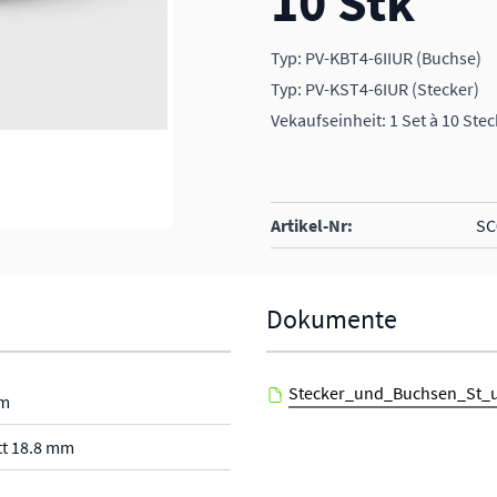
10 Stk
Typ: PV-KBT4-6IIUR (Buchse)
Typ: PV-KST4-6IUR (Stecker)
Vekaufseinheit: 1 Set à 10 St
Artikel-Nr:
SC
Dokumente
Stecker_und_Buchsen_St_u
mm
tt 18.8 mm