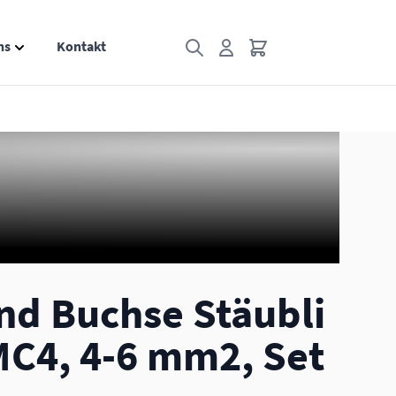
ns
Kontakt
Toggle mini
ry
 for Informationen category
Show submenu for Über uns category
nd Buchse Stäubli
MC4, 4-6 mm2, Set