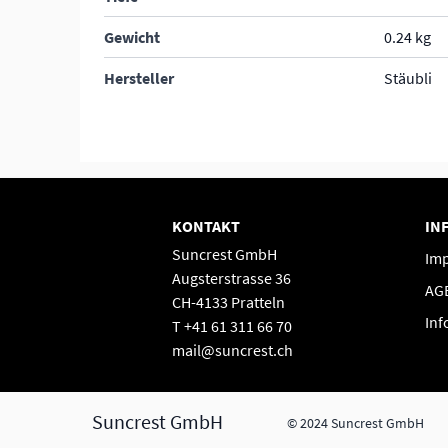
Gewicht
0.24 kg
Hersteller
Stäubli
KONTAKT
IN
Suncrest GmbH
Im
Augsterstrasse 36
AG
CH-4133 Pratteln
Inf
T +41 61 311 66 70
mail@suncrest.ch
Suncrest GmbH
© 2024 Suncrest GmbH