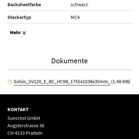
Backsheetfarbe
schwarz
Steckertyp
MC4
Produktgarantie
---
Mehr
Leistungsgarantie
---
Hersteller
Diverse
Dokumente
Solvis_SV120_E_BC_HC9B_1755x1038x35mm_
(1.48 MB)
KONTAKT
Suncrest GmbH
Augsterstrasse 36
CH-4133 Pratteln