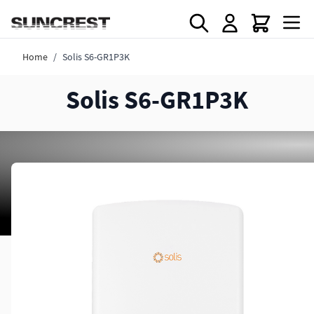
Direkt zum Inhalt
Home
/
Solis S6-GR1P3K
Solis S6-GR1P3K