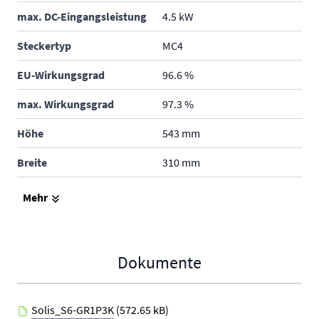
max. DC-Eingangsleistung
4.5 kW
Steckertyp
MC4
EU-Wirkungsgrad
96.6 %
max. Wirkungsgrad
97.3 %
Höhe
543 mm
Breite
310 mm
Tiefe
160 mm
Mehr
Gewicht
11.2 kg
Schutzklasse
IP66 - im Freien und in
Dokumente
Gebäuden
Produktgarantie
5 Jahre
Solis_S6-GR1P3K
(572.65 kB)