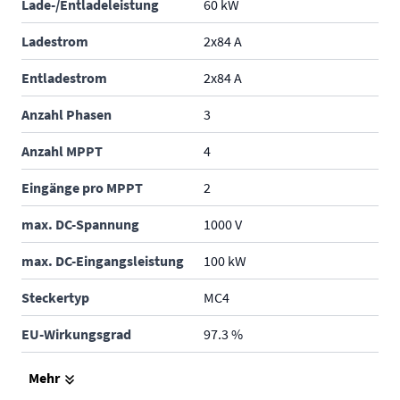
Lade-/Entladeleistung
60 kW
Ladestrom
2x84 A
Entladestrom
2x84 A
Anzahl Phasen
3
Anzahl MPPT
4
Eingänge pro MPPT
2
max. DC-Spannung
1000 V
max. DC-Eingangsleistung
100 kW
Steckertyp
MC4
EU-Wirkungsgrad
97.3 %
max. Wirkungsgrad
97.7 %
Mehr