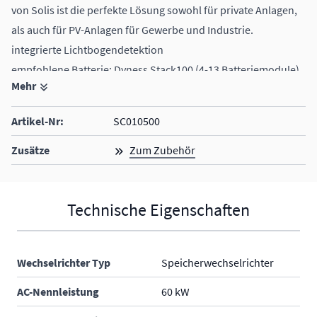
von Solis ist die perfekte Lösung sowohl für private Anlagen,
als auch für PV-Anlagen für Gewerbe und Industrie.
integrierte Lichtbogendetektion
empfohlene Batterie: Dyness Stack100 (4-13 Batteriemodule)
Mehr
inkl. Zähler
der passende Data Logging Stick wird mitgeliefert
Artikel-Nr:
SC010500
Zusätze
Zum Zubehör
Technische Eigenschaften
Wechselrichter Typ
Speicherwechselrichter
AC-Nennleistung
60 kW