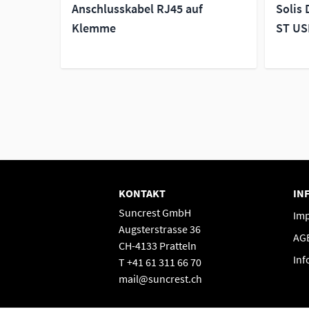
Anschlusskabel RJ45 auf
Solis 
Klemme
ST US
KONTAKT
IN
Suncrest GmbH
Im
Augsterstrasse 36
AG
CH-4133 Pratteln
Inf
T +41 61 311 66 70
mail@suncrest.ch