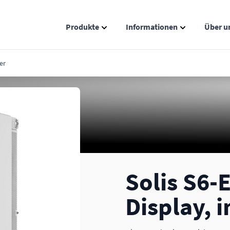
Produkte
Informationen
Über u
Show submenu for Produkte catego
Show submenu
er
Solis S6
Display, i