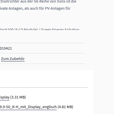
selrichter aus der S6-Reihe von Solis ist die
vate Anlagen, als auch für PV-Anlagen für
tack100 (4-13 Module) / Green Energy Solution
010421
k wird mitgeliefert
Zum Zubehör
splay
(3.31 MB)
9.9-50_K-H_mit_Display_englisch
(4.81 MB)