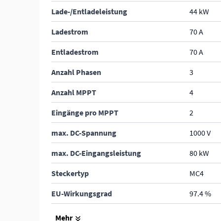
Lade-/Entladeleistung
44 kW
Ladestrom
70 A
Entladestrom
70 A
Anzahl Phasen
3
Anzahl MPPT
4
Eingänge pro MPPT
2
max. DC-Spannung
1000 V
max. DC-Eingangsleistung
80 kW
Steckertyp
MC4
EU-Wirkungsgrad
97.4 %
max. Wirkungsgrad
97.8 %
Mehr