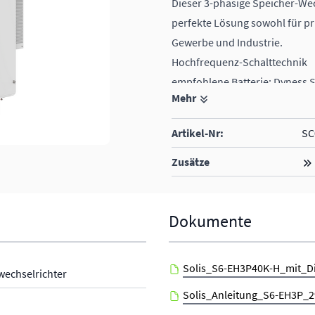
Dieser 3-phasige Speicher-Wech
perfekte Lösung sowohl für pri
Gewerbe und Industrie.
Hochfrequenz-Schalttechnik
empfohlene Batterie: Dyness S
Mehr
GES-G(3-12)-pro
inkl. Zähler
Artikel-Nr:
SC
der passende Data Logging Stic
Zusätze
Dokumente
Solis_S6-EH3P40K-H_mit_Di
wechselrichter
Solis_Anleitung_S6-EH3P_2