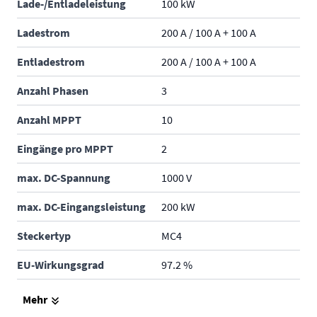
Lade-/Entladeleistung
100 kW
Ladestrom
200 A / 100 A + 100 A
Entladestrom
200 A / 100 A + 100 A
Anzahl Phasen
3
Anzahl MPPT
10
Eingänge pro MPPT
2
max. DC-Spannung
1000 V
max. DC-Eingangsleistung
200 kW
Steckertyp
MC4
EU-Wirkungsgrad
97.2 %
max. Wirkungsgrad
97.6 %
Mehr