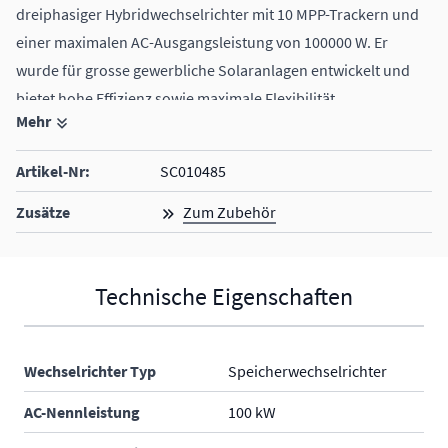
dreiphasiger Hybridwechselrichter mit 10 MPP-Trackern und
einer maximalen AC-Ausgangsleistung von 100000 W. Er
wurde für grosse gewerbliche Solaranlagen entwickelt und
bietet hohe Effizienz sowie maximale Flexibilität.
Mehr
der passende Data Logging Stick wird mitgeliefert
Dyness Stack100 und Dyness Stack280
Artikel-Nr:
SC010485
Zusätze
Zum Zubehör
Technische Eigenschaften
Wechselrichter Typ
Speicherwechselrichter
AC-Nennleistung
100 kW