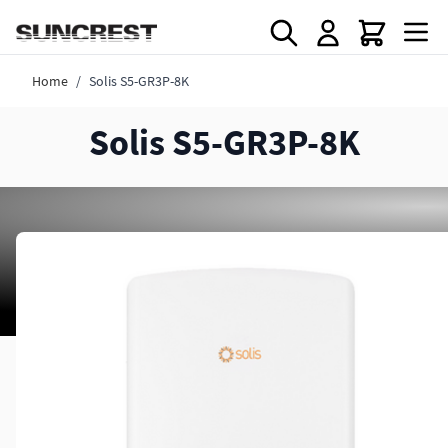
Direkt zum Inhalt
Home
/
Solis S5-GR3P-8K
Solis S5-GR3P-8K