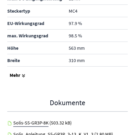
Steckertyp
MC4
EU-Wirkungsgrad
97.9 %
max. Wirkungsgrad
98.5 %
Höhe
563 mm
Breite
310 mm
Tiefe
219 mm
Mehr
Gewicht
17.8 kg
Schutzklasse
IP66 - im Freien und in
Dokumente
Gebäuden
Produktgarantie
5 Jahre
Solis-S5-GR3P-8K
(503.32 kB)
Hersteller
Solis
Solis_Anleitung_S5-GR3P_3-13_K_V1_3
(2.80 MB)