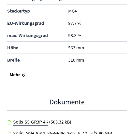
Steckertyp
MC4
EU-Wirkungsgrad
97.7 %
max. Wirkungsgrad
98.3 %
Höhe
563 mm
Breite
310 mm
Tiefe
219 mm
Mehr
Gewicht
17.8 kg
Schutzklasse
IP66 - im Freien und in
Dokumente
Gebäuden
Produktgarantie
5 Jahre
Solis-S5-GR3P-4K
(503.32 kB)
Hersteller
Solis
Solis_Anleitung_S5-GR3P_3-13_K_V1_3
(2.80 MB)