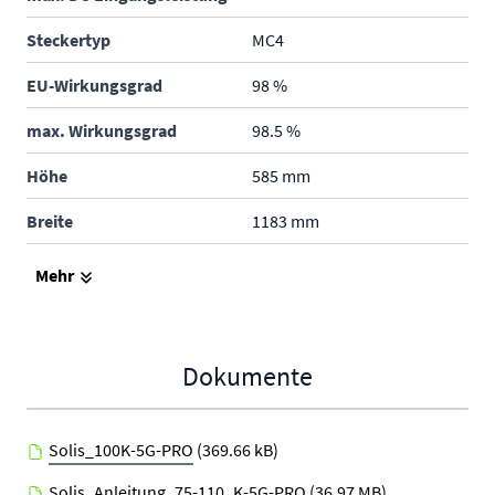
Steckertyp
MC4
EU-Wirkungsgrad
98 %
max. Wirkungsgrad
98.5 %
Höhe
585 mm
Breite
1183 mm
Tiefe
363 mm
Mehr
Gewicht
93 kg
Schutzklasse
IP66 - im Freien und in
Dokumente
Gebäuden
Produktgarantie
5 Jahre
Solis_100K-5G-PRO
(369.66 kB)
Hersteller
Solis
Solis_Anleitung_75-110_K-5G-PRO
(36.97 MB)