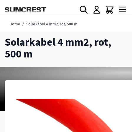
Direkt zum Inhalt
Home
/
Solarkabel 4 mm2, rot, 500 m
Solarkabel 4 mm2, rot,
500 m