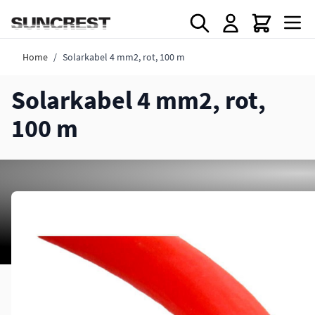
Direkt zum Inhalt
Home
/
Solarkabel 4 mm2, rot, 100 m
Solarkabel 4 mm2, rot,
100 m