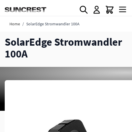
Direkt zum Inhalt
Home
/
SolarEdge Stromwandler 100A
SolarEdge Stromwandler
100A