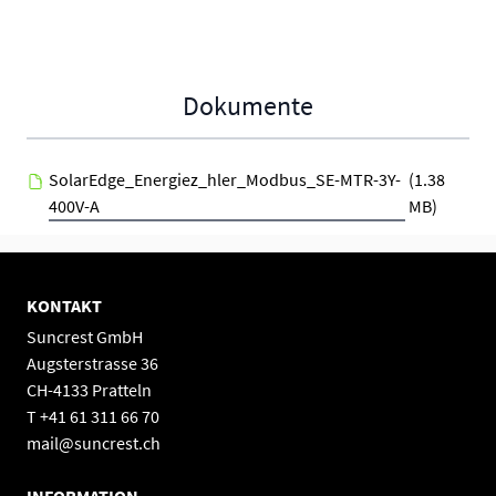
Dokumente
SolarEdge_Energiez_hler_Modbus_SE-MTR-3Y-
(1.38
400V-A
MB)
KONTAKT
Suncrest GmbH
Augsterstrasse 36
CH-4133 Pratteln
T +41 61 311 66 70
mail@suncrest.ch