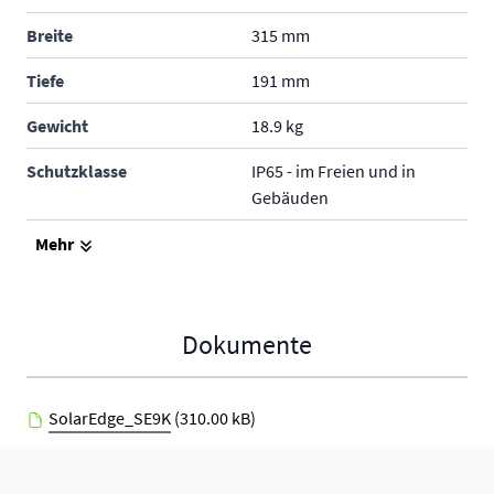
Breite
315 mm
Tiefe
191 mm
Gewicht
18.9 kg
Schutzklasse
IP65 - im Freien und in
Gebäuden
Produktgarantie
12 Jahre
Mehr
Hersteller
SolarEdge
Dokumente
SolarEdge_SE9K
(310.00 kB)