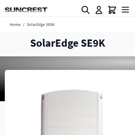
Direkt zum Inhalt
Home
/
SolarEdge SE9K
SolarEdge SE9K