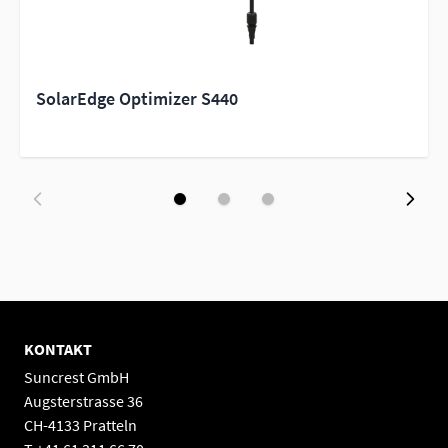
SolarEdge Optimizer S440
KONTAKT
Suncrest GmbH
Augsterstrasse 36
CH-4133 Pratteln