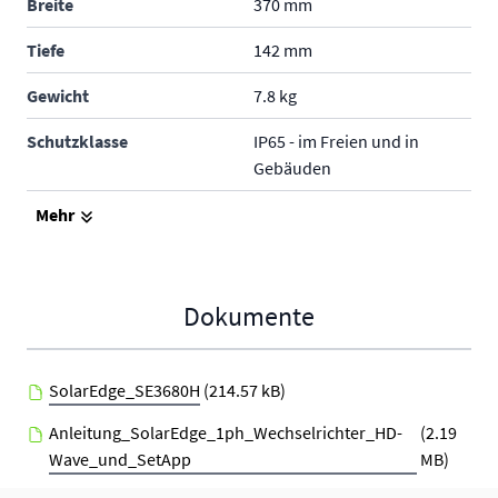
Breite
370 mm
Tiefe
142 mm
Gewicht
7.8 kg
Schutzklasse
IP65 - im Freien und in
Gebäuden
Produktgarantie
12 Jahre
Mehr
Hersteller
SolarEdge
Dokumente
SolarEdge_SE3680H
(214.57 kB)
Anleitung_SolarEdge_1ph_Wechselrichter_HD-
(2.19
Wave_und_SetApp
MB)