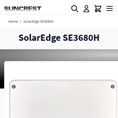
Direkt zum Inhalt
Home
/
SolarEdge SE3680H
SolarEdge SE3680H