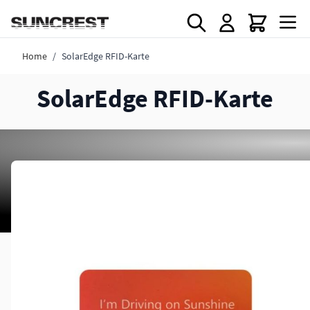
Direkt zum Inhalt
Home
/
SolarEdge RFID-Karte
SolarEdge RFID-Karte