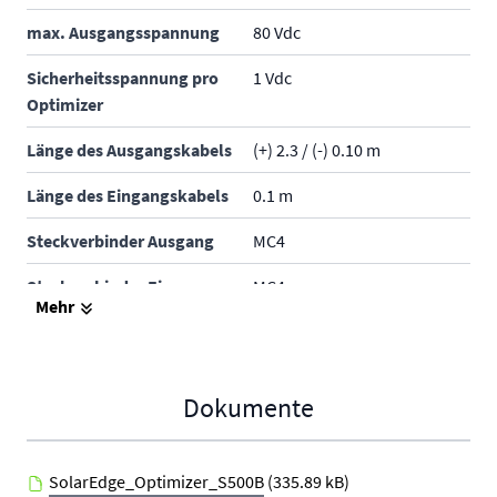
max. Ausgangsspannung
80 Vdc
Sicherheitsspannung pro
1 Vdc
Optimizer
Länge des Ausgangskabels
(+) 2.3 / (-) 0.10 m
Länge des Eingangskabels
0.1 m
Steckverbinder Ausgang
MC4
Steckverbinder Eingang
MC4
Mehr
Höhe
128.4 mm
Breite
155 mm
Dokumente
Tiefe
45 mm
Gewicht
0.66 kg
SolarEdge_Optimizer_S500B
(335.89 kB)