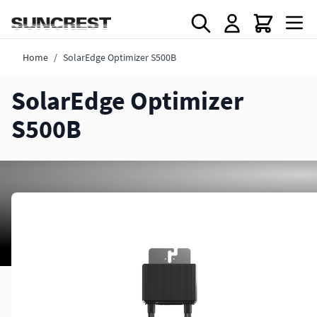
Direkt zum Inhalt
Home
/
SolarEdge Optimizer S500B
SolarEdge Optimizer
S500B