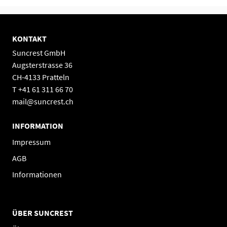
Schutzklasse
IP68/NEMA6P - im Freien
Produktgarantie
25 Jahre
KONTAKT
Hersteller
SolarEdge
Suncrest GmbH
Augsterstrasse 36
CH-4133 Pratteln
T +41 61 311 66 70
mail@suncrest.ch
INFORMATION
Impressum
AGB
Informationen
ÜBER SUNCREST