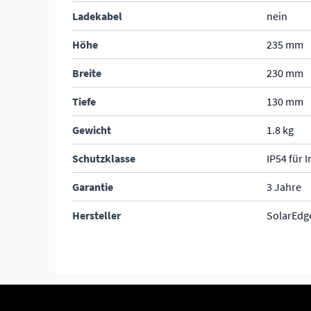
Ladekabel
nein
Höhe
235 mm
Breite
230 mm
Tiefe
130 mm
Gewicht
1.8 kg
Schutzklasse
IP54 für 
Garantie
3 Jahre
Hersteller
SolarEdg