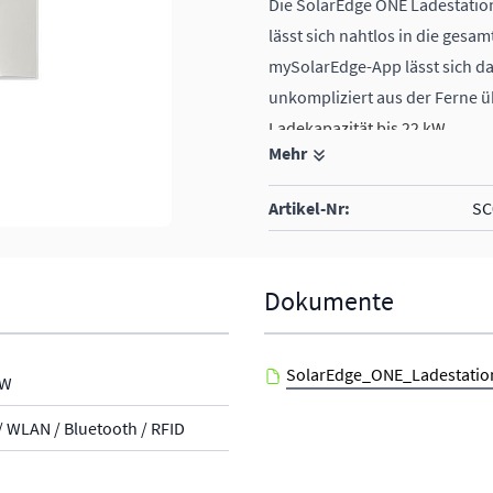
Die SolarEdge ONE Ladestation
lässt sich nahtlos in die ges
mySolarEdge-App lässt sich da
unkompliziert aus der Ferne 
Ladekapazität bis 22 kW
Mehr
für 1- und 3-phasige Systeme 
Artikel-Nr:
SC
Dokumente
SolarEdge_ONE_Ladestatio
kW
/ WLAN / Bluetooth / RFID