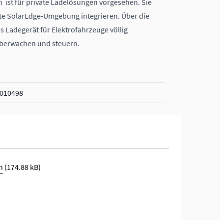
 ist für private Ladelösungen vorgesehen. Sie
amte SolarEdge-Umgebung integrieren. Über die
s Ladegerät für Elektrofahrzeuge völlig
überwachen und steuern.
geeignet
010498
n
(174.88 kB)