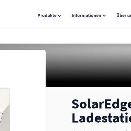
Produkte
Informationen
Über u
Show submenu for Produkte catego
Show submenu
SolarEdg
Ladestati