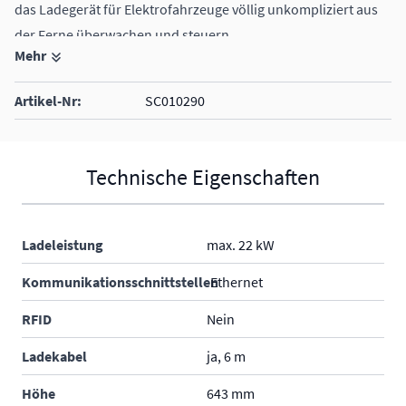
das Ladegerät für Elektrofahrzeuge völlig unkompliziert aus
der Ferne überwachen und steuern.
Mehr
Ladekapazität bis zu 32 A (22 kW)
für 1- und 3-phasige Systeme geeignet
Artikel-Nr:
SC010290
Inklusive Ladekabel 6 m mit Typ 2 Stecker
Technische Eigenschaften
Ladeleistung
max. 22 kW
Kommunikationsschnittstellen
Ethernet
RFID
Nein
Ladekabel
ja, 6 m
Höhe
643 mm