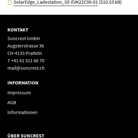
SolarEdge_Ladestation_SE-EVK22C00-01
(510.53 kB)
KONTAKT
Suncrest GmbH
Augsterstrasse 36
CH-4133 Pratteln
T +41 61 311 66 70
mail@suncrest.ch
INFORMATION
Impressum
AGB
Informationen
ÜBER SUNCREST