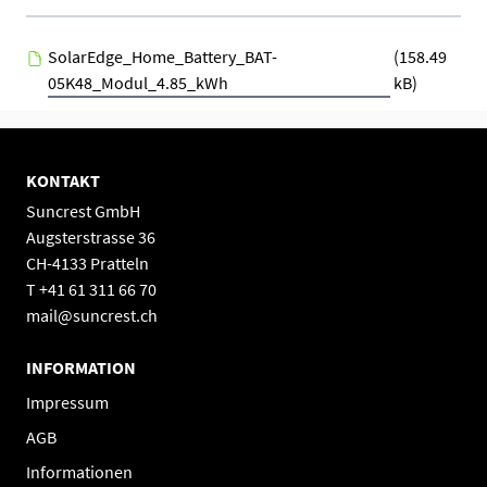
Hersteller
SolarEdge
SolarEdge_Home_Battery_BAT-
(158.49
05K48_Modul_4.85_kWh
kB)
KONTAKT
Suncrest GmbH
Augsterstrasse 36
CH-4133 Pratteln
T +41 61 311 66 70
mail@suncrest.ch
INFORMATION
Impressum
AGB
Informationen