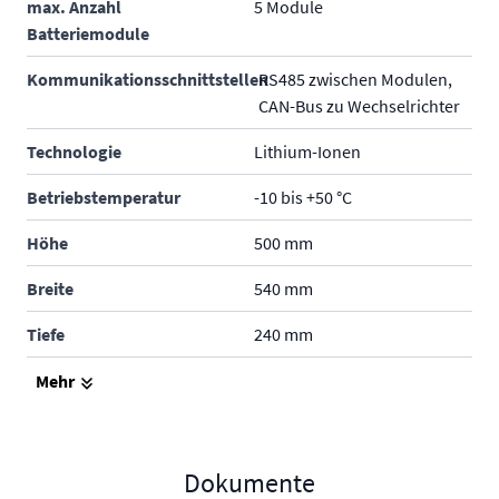
max. Anzahl
5 Module
Batteriemodule
Kommunikationsschnittstellen
RS485 zwischen Modulen,
CAN-Bus zu Wechselrichter
Technologie
Lithium-Ionen
Betriebstemperatur
-10 bis +50 °C
Höhe
500 mm
Breite
540 mm
Tiefe
240 mm
Gewicht
54.7 kg
Mehr
Schutzklasse
IP65 - im Freien und in
Gebäuden
Dokumente
Produktgarantie
10 Jahre