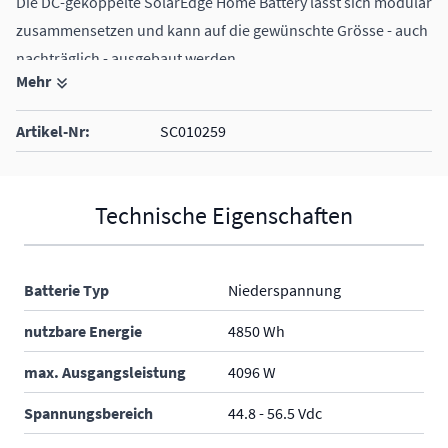
Die DC-gekoppelte SolarEdge Home Battery lässt sich modular
zusammensetzen und kann auf die gewünschte Grösse - auch
nachträglich - ausgebaut werden.
Mehr
bis zu 5 Module möglich
Gesamtkapazität bis zu 24.25 kWh
Artikel-Nr:
SC010259
Kompatibel mit den Wechselrichtern SolarEdge Home Hub
RWB48 und SolarEdge StorEdge RWS.
Technische Eigenschaften
Batterie Typ
Niederspannung
nutzbare Energie
4850 Wh
max. Ausgangsleistung
4096 W
Spannungsbereich
44.8 - 56.5 Vdc