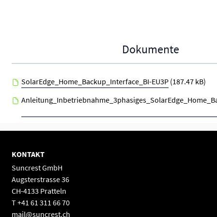
Dokumente
SolarEdge_Home_Backup_Interface_BI-EU3P
(187.47 kB)
Anleitung_Inbetriebnahme_3phasiges_SolarEdge_Home_Ba
KONTAKT
Suncrest GmbH
Augsterstrasse 36
CH-4133 Pratteln
T +41 61 311 66 70
mail@suncrest.ch