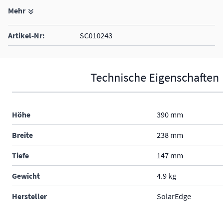
Mehr
Energiezähler integriert
unterstützte Wechselrichter: SolarEdge Home Hub
Artikel-Nr:
SC010243
Schutzklasse IP65 - im Freien und in Gebäuden
Technische Eigenschaften
Höhe
390 mm
Breite
238 mm
Tiefe
147 mm
Gewicht
4.9 kg
Hersteller
SolarEdge