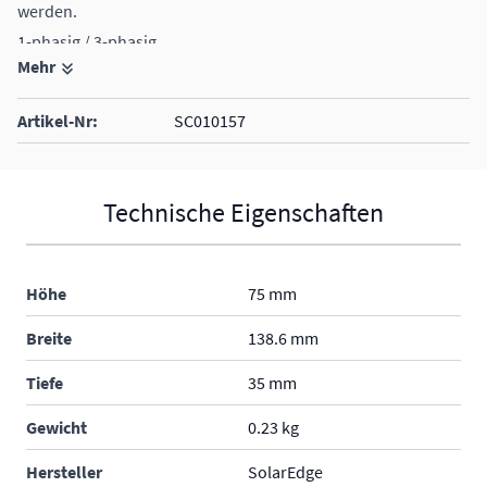
werden.
1-phasig / 3-phasig
Mehr
DIN-Schiene
RS458
Artikel-Nr:
SC010157
IP20
die Stromwandler müssen sep. dazu bestellt werden (3 Stk)
erhältliche Stromwandler: für Nennstrom 100 / 250 / 1000 A
Technische Eigenschaften
Höhe
75 mm
Breite
138.6 mm
Tiefe
35 mm
Gewicht
0.23 kg
Hersteller
SolarEdge