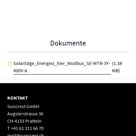
Dokumente
SolarEdge_Energiez_hler_Modbus_SE-MTR-3Y-
(1.38
400V-A
MB)
KONTAKT
Suncrest GmbH
Augsterstrasse 36
CH-4133 Pratteln
T +41 61 311 66 70
mail@suncrest.ch