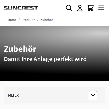
Direkt zum Inhalt
Home
/
Produkte
/
Zubehör
Zubehör
Damit Ihre Anlage perfekt wird
FILTER