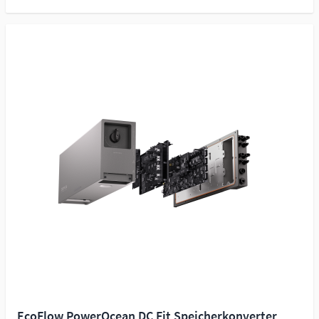
EcoFlow PowerOcean DC Fit Speicherkonverter